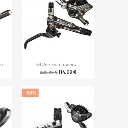
Vista rápida

o...
Kit De Freno Trasero...
114,99 €
229,98 €
-50%