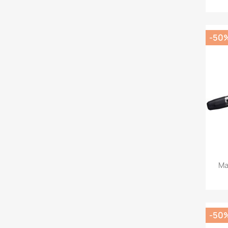
-50
Ma
-50