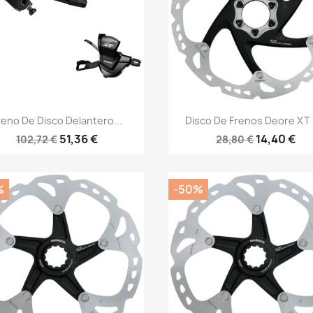
Vista rápida
Vista rápida


reno De Disco Delantero...
Disco De Frenos Deore XT 6
51,36 €
14,40 €
102,72 €
28,80 €
%
-50%