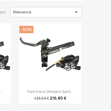

por:
Relevancia
-50%
Vista rápida

..
Pack Freno Shimano Saint...
216,80 €
433,59 €