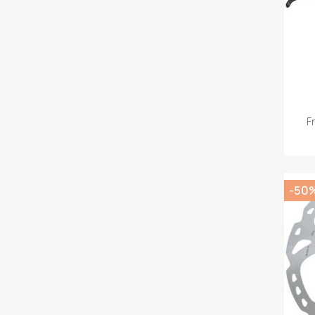
F
-50