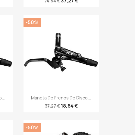
37,27 €
74,54 €
-50%
Vista rápida

...
Maneta De Frenos De Disco...
18,64 €
37,27 €
-50%