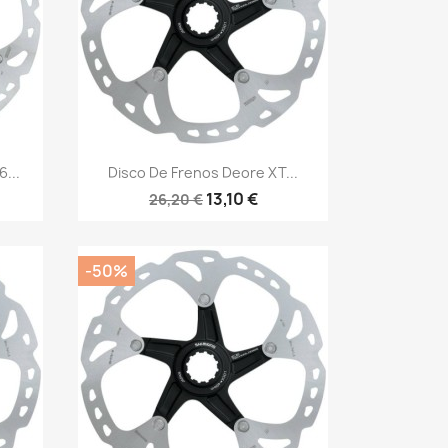
Vista rápida

...
Disco De Frenos Deore XT...
13,10 €
26,20 €
-50%