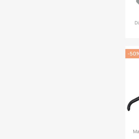
D
-50
Ma