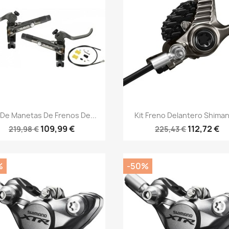
Vista rápida
Vista rápida


 De Manetas De Frenos De...
Kit Freno Delantero Shiman
109,99 €
112,72 €
219,98 €
225,43 €
%
-50%