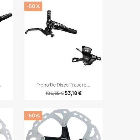
-50%
Vista rápida

.
Freno De Disco Trasero...
53,18 €
106,35 €
-50%