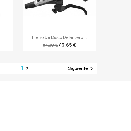
Vista rápida

Freno De Disco Delantero...
43,65 €
87,30 €
1

Siguiente
2