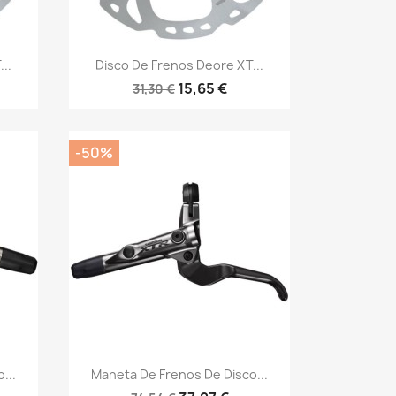
Vista rápida

..
Disco De Frenos Deore XT...
15,65 €
31,30 €
-50%
Vista rápida

...
Maneta De Frenos De Disco...