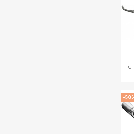
Par
-50