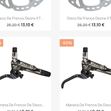
Vista rápida
Vista rápida


isco De Frenos Deore XT...
Disco De Frenos Deore XT.
13,10 €
13,10 €
26,20 €
26,20 €
%
-50%
Vista rápida
Vista rápida


neta De Frenos De Disco...
Maneta De Frenos De Disco