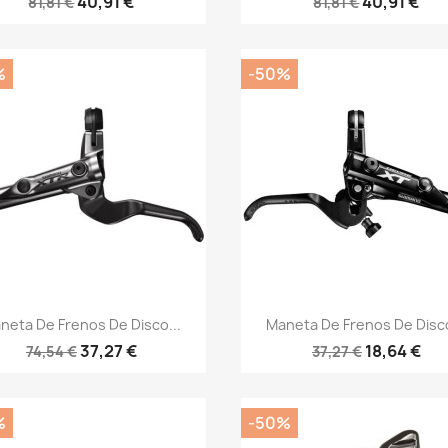
40,91 €
40,91 €
81,81 €
81,81 €
%
-50%
Vista rápida
Vista rápida


neta De Frenos De Disco...
Maneta De Frenos De Disco
37,27 €
18,64 €
74,54 €
37,27 €
%
-50%