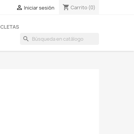
shopping_cart

Carrito
(0)
Iniciar sesión
ICLETAS
search