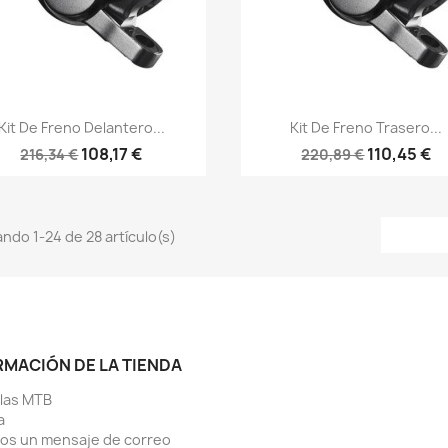
Vista rápida
Vista rápida


Kit De Freno Delantero...
Kit De Freno Trasero...
108,17 €
110,45 €
216,34 €
220,89 €
ndo 1-24 de 28 artículo(s)
RMACIÓN DE LA TIENDA
llas MTB
a
os un mensaje de correo