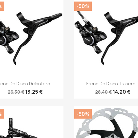
%
-50%
Vista rápida
Vista rápida


reno De Disco Delantero...
Freno De Disco Trasero..
13,25 €
14,20 €
26,50 €
28,40 €
%
-50%