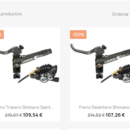
 productos.
Ordenar 
%
-50%
Vista rápida
Vista rápida


no Trasero Shimano Saint...
Freno Delantero Shimano.
109,54 €
107,26 €
219,07 €
214,52 €