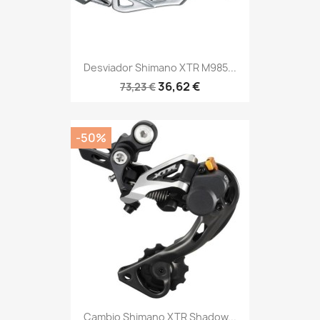
Desviador Shimano XTR M985...
36,62 €
73,23 €
-50%
Cambio Shimano XTR Shadow...