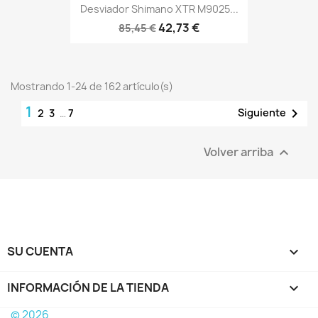
Desviador Shimano XTR M9025...
42,73 €
85,45 €
Mostrando 1-24 de 162 artículo(s)
1

Siguiente
2
3
…
7
Volver arriba

SU CUENTA

INFORMACIÓN DE LA TIENDA
keyboard_arrow_down
© 2026