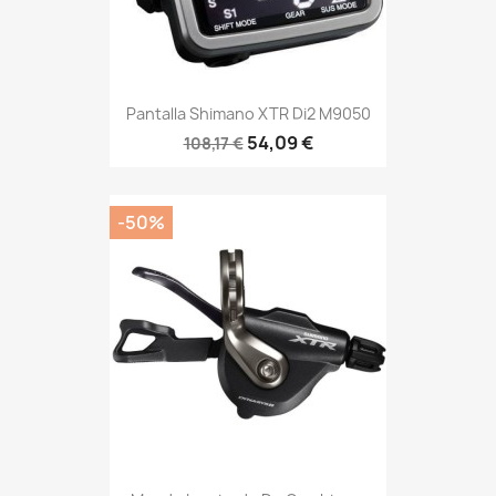
Pantalla Shimano XTR Di2 M9050
54,09 €
108,17 €
-50%