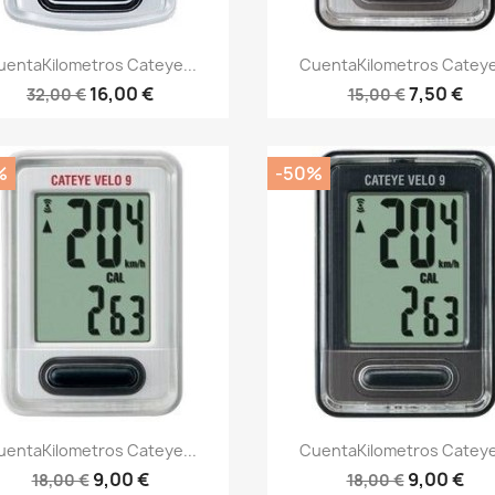
Vista rápida
Vista rápida


uentaKilometros Cateye...
CuentaKilometros Cateye.
16,00 €
7,50 €
32,00 €
15,00 €
%
-50%
Vista rápida
Vista rápida


uentaKilometros Cateye...
CuentaKilometros Cateye.
9,00 €
9,00 €
18,00 €
18,00 €