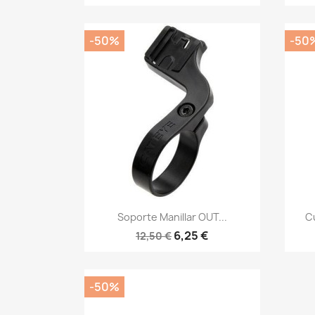
-50%
-50
Vista rápida

Soporte Manillar OUT...
C
6,25 €
12,50 €
-50%