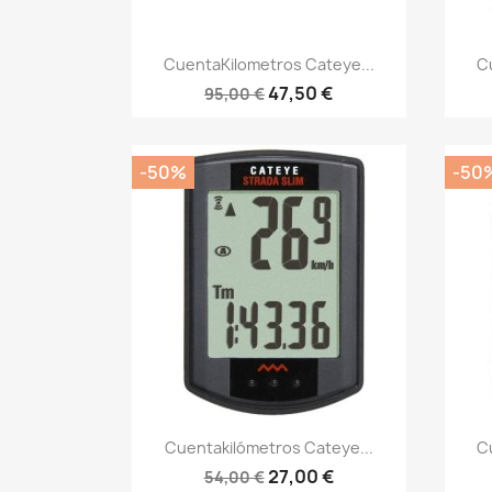
Vista rápida

CuentaKilometros Cateye...
C
47,50 €
95,00 €
-50%
-50
Vista rápida

Cuentakilómetros Cateye...
C
27,00 €
54,00 €