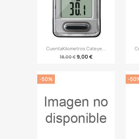
Vista rápida

CuentaKilometros Cateye...
C
9,00 €
18,00 €
-50%
-50