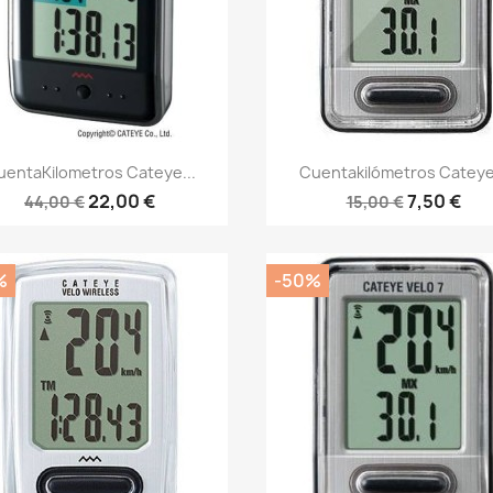
Vista rápida
Vista rápida


uentaKilometros Cateye...
Cuentakilómetros Cateye.
22,00 €
7,50 €
44,00 €
15,00 €
%
-50%