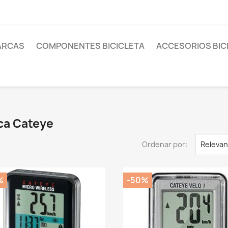
ARCAS
COMPONENTES BICICLETA
ACCESORIOS BIC
ca Cateye
Ordenar por:
Relevan
%
-50%