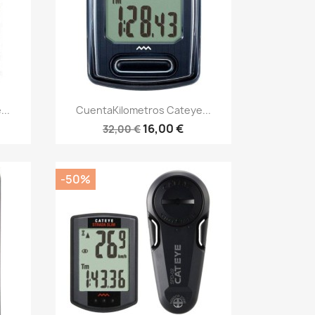
Vista rápida

..
CuentaKilometros Cateye...
16,00 €
32,00 €
-50%