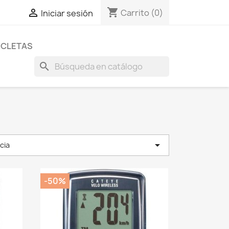
shopping_cart

Carrito
(0)
Iniciar sesión
ICLETAS
search

cia
-50%