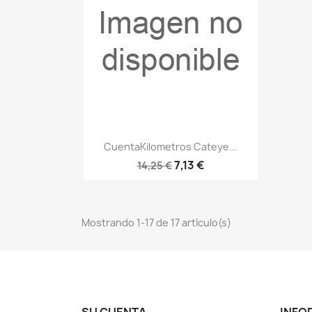
Vista rápida

CuentaKilometros Cateye...
7,13 €
14,25 €
Mostrando 1-17 de 17 artículo(s)
SU CUENTA
INFO