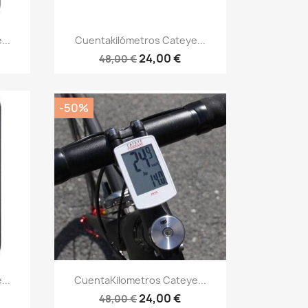
Vista rápida

..
Cuentakilómetros Cateye...
24,00 €
48,00 €
-50%
Vista rápida

..
CuentaKilometros Cateye...
24,00 €
48,00 €