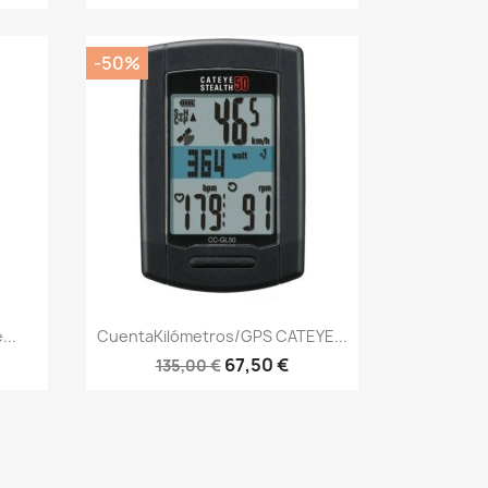
-50%
Vista rápida

..
CuentaKilómetros/GPS CATEYE...
67,50 €
135,00 €