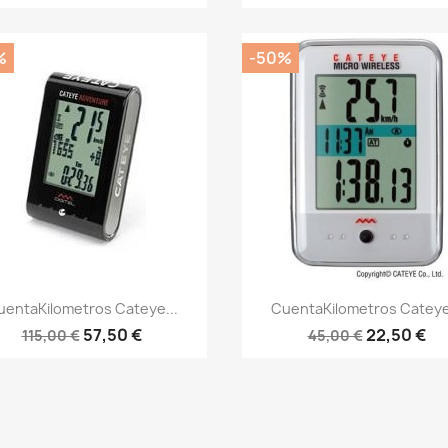
%
-50%
Vista rápida
Vista rápida


uentaKilometros Cateye...
CuentaKilometros Cateye.
57,50 €
22,50 €
115,00 €
45,00 €