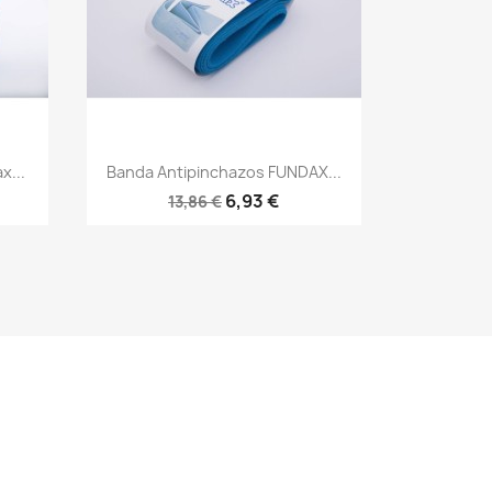
Vista rápida

x...
Banda Antipinchazos FUNDAX...
6,93 €
13,86 €