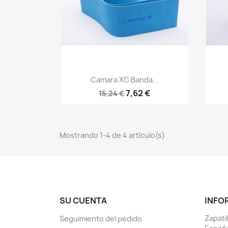
Vista rápida

Camara XC Banda...
7,62 €
15,24 €
Mostrando 1-4 de 4 artículo(s)
SU CUENTA
INFO
Zapati
Seguimiento del pedido