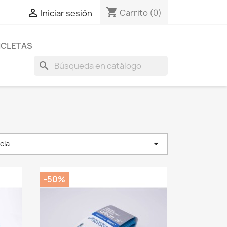
shopping_cart

Carrito
(0)
Iniciar sesión
ICLETAS
search

cia
-50%