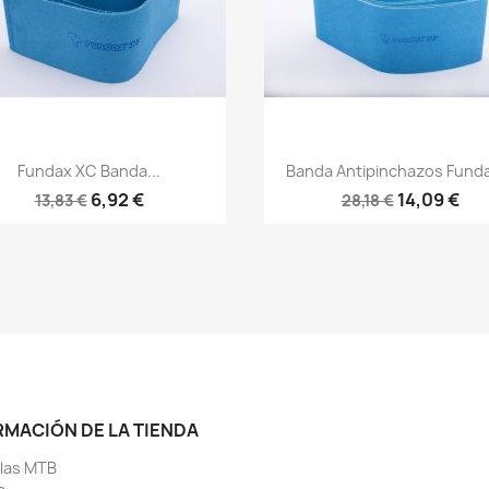
Vista rápida
Vista rápida


Fundax XC Banda...
Banda Antipinchazos Funda
6,92 €
14,09 €
13,83 €
28,18 €
RMACIÓN DE LA TIENDA
llas MTB