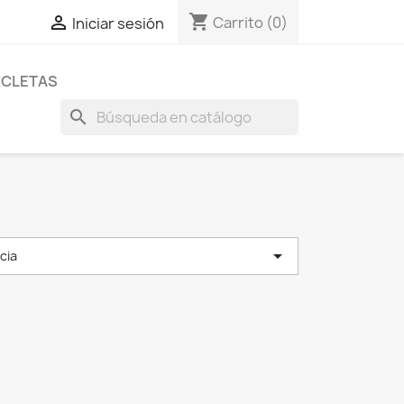
shopping_cart

Carrito
(0)
Iniciar sesión
ICLETAS
search

cia