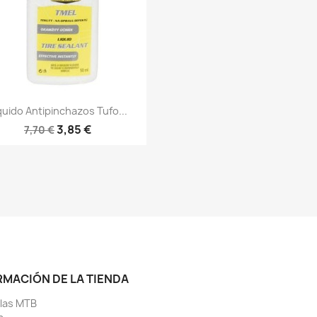
Vista rápida

quido Antipinchazos Tufo...
3,85 €
7,70 €
RMACIÓN DE LA TIENDA
llas MTB