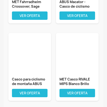
MET Fahrradhelm
ABUS Macator -
Crossover, Sage
Casco de ciclismo
Hellgrün matt,...
deportivo para...
VER OFERTA
VER OFERTA
Casco para ciclismo
MET Casco RIVALE
de montaña ABUS
MIPS Blanco Brillo
MoDrop -...
T.M 56-58,...
VER OFERTA
VER OFERTA