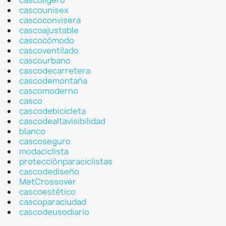
cascoligero
cascounisex
cascoconvisera
cascoajustable
cascocómodo
cascoventilado
cascourbano
cascodecarretera
cascodemontaña
cascomoderno
casco
cascodebicicleta
cascodealtavisibilidad
blanco
cascoseguro
modaciclista
protecciónparaciclistas
cascodediseño
MetCrossover
cascoestético
cascoparaciudad
cascodeusodiario