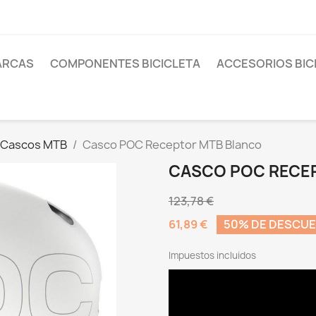
ARCAS
COMPONENTES BICICLETA
ACCESORIOS BIC
Cascos MTB
Casco POC Receptor MTB Blanco
CASCO POC RECE
123,78 €
61,89 €
50% DE DESCU
Impuestos incluidos