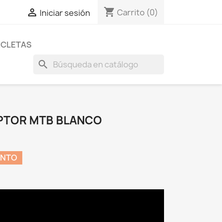
shopping_cart

Carrito
(0)
Iniciar sesión
ICLETAS
search
PTOR MTB BLANCO
ENTO