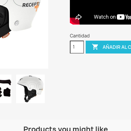
Cantidad

AÑADIR AL 
Products you might like