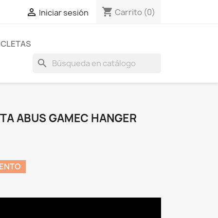
shopping_cart

Carrito
(0)
Iniciar sesión
ICLETAS
search
ETA ABUS GAMEC HANGER
UENTO