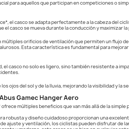
rucial para aquellos que participan en competiciones o si
ce*, el casco se adapta perfectamente a la cabeza del cicl
ue el casco se mueva durante la conducción y maximizar la
últiples orificios de ventilación que permiten un flujo d
calurosos. Esta característica es fundamental para mejora
d, el casco no solo es ligero, sino también resistente a im
cidentes.
os ojos del sol y de la lluvia, mejorando la visibilidad y la 
o Abus Gamec Hanger Aero
ofrece múltiples beneficios que van más allá de la simple 
ra robusta y diseño cuidadoso proporcionan una excelent
de ajuste y ventilación, los ciclistas pueden disfrutar de l