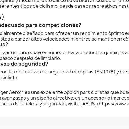
gante y moderno, este casco se ve bien en cualquier ento
ferentes tipos de ciclismo, desde paseos recreativos has
s)
 adecuado para competiciones?
cialmente diseñado para ofrecer un rendimiento óptimo e
clistas alcanzar altas velocidades mientras se mantienen 
us?
tilizar un paño suave y húmedo. Evita productos químicos 
 casco después de limpiarlo.
ivas de seguridad?
con las normativas de seguridad europeas (EN 1078) y ha 
ciclista.
ger Aero** es una excelente opción para ciclistas que busc
s avanzadas y un diseño atractivo, es un accesorio impresc
ascos de bicicleta y seguridad, visita [ABUS](https://www.