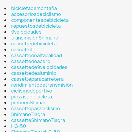
bicicletademontaña
accesoriosdeciclismo
componentesdebicicleta
repuestosdebicicleta
9velocidades
transmisiónShimano
cassettedebicicleta
cassetteligero
cassettedealtacalidad
cassettedeacero
cassettede9velocidades
cassettedealuminio
cassetteparacarretera
rendimientodetransmisión
ciclismodeportivo
piezasdebicicleta.
piñonesShimano
cassetteparaciclismo
ShimanoTiagra
cassetteShimanoTiagra
HG-50