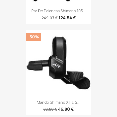
Par De Palancas Shimano 105...
124,54 €
249,07 €
-50%
Mando Shimano XT Di2...
46,80 €
93,60 €