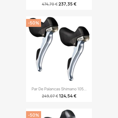
237,35 €
474,70 €
-50%
Par De Palancas Shimano 105...
124,54 €
249,07 €
-50%