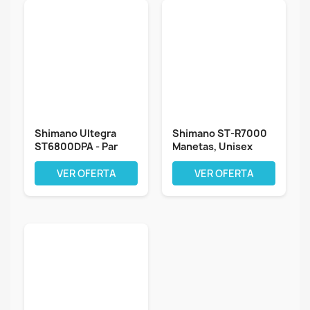
Shimano Ultegra
Shimano ST-R7000
ST6800DPA - Par
Manetas, Unisex
Palancas 11X2V....
Adulto, Negro,...
VER OFERTA
VER OFERTA