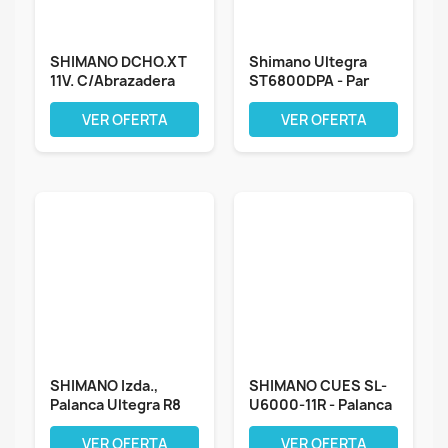
SHIMANO DCHO.XT
Shimano Ultegra
11V. C/Abrazadera
ST6800DPA - Par
C/DISP Mando,...
Palancas 11X2V....
VER OFERTA
VER OFERTA
SHIMANO Izda.,
SHIMANO CUES SL-
Palanca Ultegra R8
U6000-11R - Palanca
2v Mecananico...
de cambios...
VER OFERTA
VER OFERTA