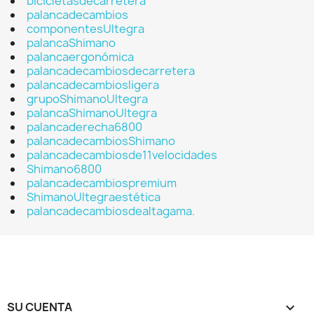
bicicletasdecarretera
palancadecambios
componentesUltegra
palancaShimano
palancaergonómica
palancadecambiosdecarretera
palancadecambiosligera
grupoShimanoUltegra
palancaShimanoUltegra
palancaderecha6800
palancadecambiosShimano
palancadecambiosde11velocidades
Shimano6800
palancadecambiospremium
ShimanoUltegraestética
palancadecambiosdealtagama.
SU CUENTA
