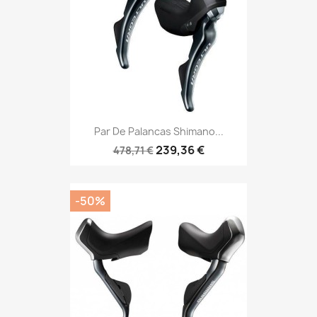
Par De Palancas Shimano...
239,36 €
478,71 €
-50%