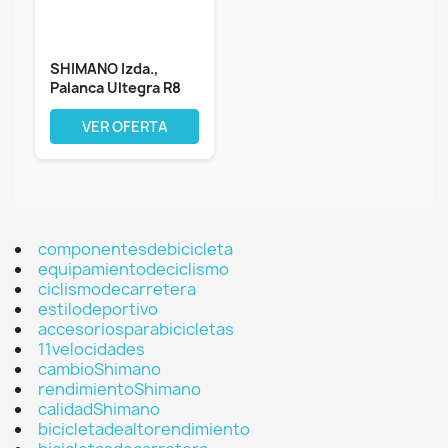
SHIMANO Izda.,
Palanca Ultegra R8
2v Mecananico...
VER OFERTA
componentesdebicicleta
equipamientodeciclismo
ciclismodecarretera
estilodeportivo
accesoriosparabicicletas
11velocidades
cambioShimano
rendimientoShimano
calidadShimano
bicicletadealtorendimiento