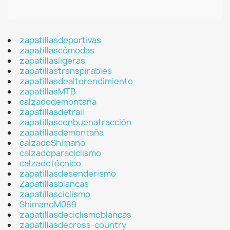
zapatillasdeportivas
zapatillascómodas
zapatillasligeras
zapatillastranspirables
zapatillasdealtorendimiento
zapatillasMTB
calzadodemontaña
zapatillasdetrail
zapatillasconbuenatracción
zapatillasdemontaña
calzadoShimano
calzadoparaciclismo
calzadotécnico
zapatillasdesenderismo
Zapatillasblancas
zapatillasciclismo
ShimanoM089
zapatillasdeciclismoblancas
zapatillasdecross-country