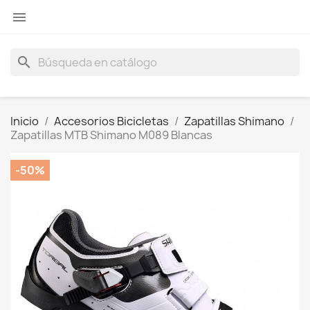

search
Inicio
Accesorios Bicicletas
Zapatillas Shimano
Zapatillas MTB Shimano M089 Blancas
-50%