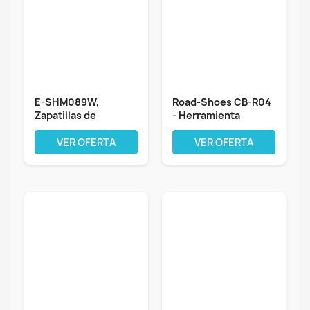
E-SHM089W,
Road-Shoes CB-R04
Zapatillas de
- Herramienta
Ciclismo de
Manual para...
Carretera...
VER OFERTA
VER OFERTA