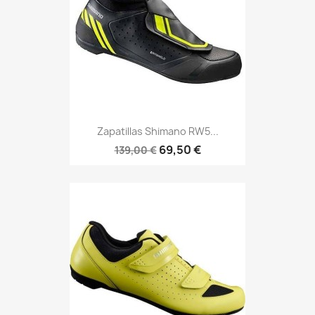
Zapatillas Shimano RW5...
69,50 €
139,00 €