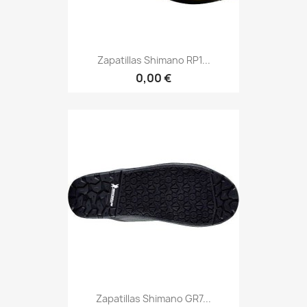
Zapatillas Shimano RP1...
0,00 €
Zapatillas Shimano GR7...