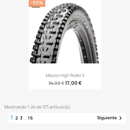
-50%
Maxxis High Roller II
17,00 €
34,00 €
Mostrando 1-24 de 371 artículo(s)
1

Siguiente
2
3
…
16