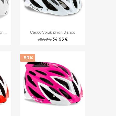
Vista rápida

n...
Casco Spiuk Zirion Blanco
34,95 €
69,90 €
-50%