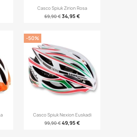
Vista rápida

Casco Spiuk Zirion Rosa
34,95 €
69,90 €
-50%
Vista rápida

ja
Casco Spiuk Nexion Euskadi
49,95 €
99,90 €