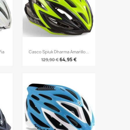
Vista rápida

ña
Casco Spiuk Dharma Amarillo...
64,95 €
129,90 €