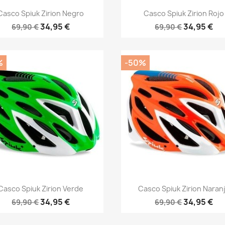
Vista rápida
Vista rápida


Casco Spiuk Zirion Negro
Casco Spiuk Zirion Rojo
34,95 €
34,95 €
69,90 €
69,90 €
%
-50%
Vista rápida
Vista rápida


Casco Spiuk Zirion Verde
Casco Spiuk Zirion Naran
34,95 €
34,95 €
69,90 €
69,90 €