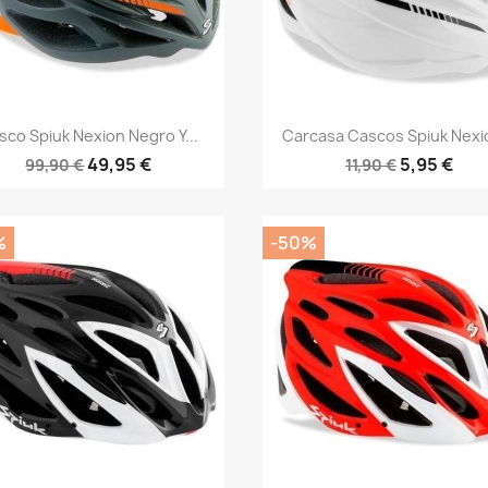
Vista rápida
Vista rápida


sco Spiuk Nexion Negro Y...
Carcasa Cascos Spiuk Nexio
49,95 €
5,95 €
99,90 €
11,90 €
%
-50%