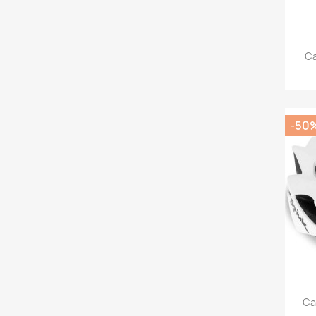
C
-50
Ca