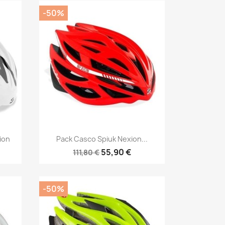
-50%
Vista rápida

ion
Pack Casco Spiuk Nexion...
55,90 €
111,80 €
-50%