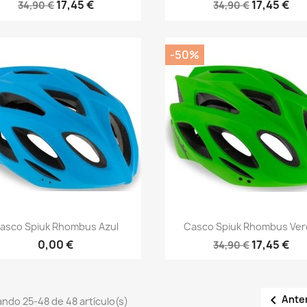
17,45 €
17,45 €
34,90 €
34,90 €
-50%
Vista rápida
Vista rápida


asco Spiuk Rhombus Azul
Casco Spiuk Rhombus Ve
0,00 €
17,45 €
34,90 €

Ante
ndo 25-48 de 48 artículo(s)