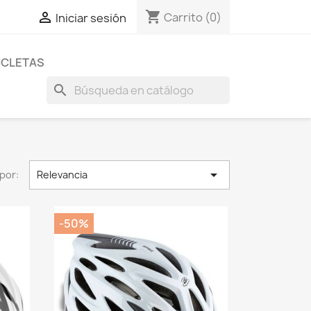
shopping_cart

Carrito
(0)
Iniciar sesión
ICLETAS
search

por:
Relevancia
-50%