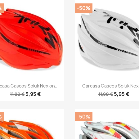
%
-50%
Vista rápida
Vista rápida


casa Cascos Spiuk Nexion...
Carcasa Cascos Spiuk Nex
5,95 €
5,95 €
11,90 €
11,90 €
%
-50%