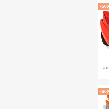
-50
Car
-50