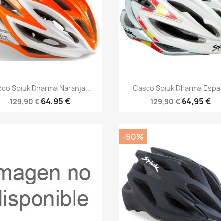
Vista rápida
Vista rápida


co Spiuk Dharma Naranja...
Casco Spiuk Dharma Espa
64,95 €
64,95 €
129,90 €
129,90 €
-50%