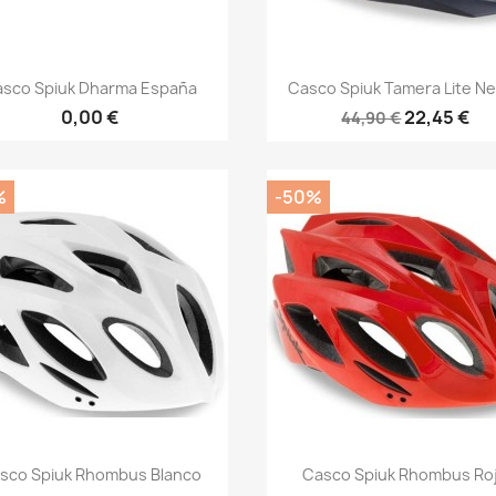
Vista rápida
Vista rápida


asco Spiuk Dharma España
Casco Spiuk Tamera Lite N
0,00 €
22,45 €
44,90 €
%
-50%
Vista rápida
Vista rápida


sco Spiuk Rhombus Blanco
Casco Spiuk Rhombus Ro