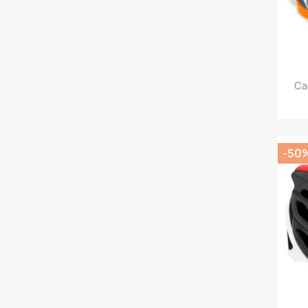
Ca
-50