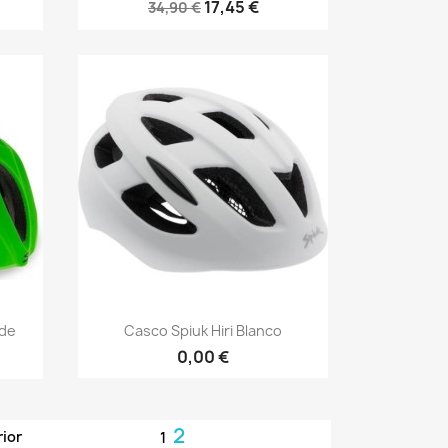
17,45 €
34,90 €
Vista rápida

rde
Casco Spiuk Hiri Blanco
0,00 €
2
rior
1