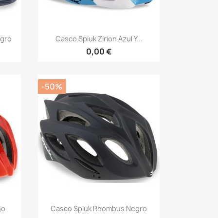
Vista rápida

egro
Casco Spiuk Zirion Azul Y...
0,00 €
-50%
Vista rápida

jo
Casco Spiuk Rhombus Negro