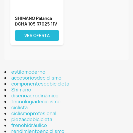
SHIMANO Palanca
DCHA 105 R7025 11V
Disco MP NEG...
VER OFERTA
estilomoderno
accesoriosdeciclismo
componentesdebicicleta
Shimano
diseñoaerodinámico
tecnologíadeciclismo
ciclista
ciclismoprofesional
piezasdebicicleta
frenohidráulico
rendimientoenciclismo