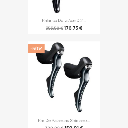
Palanca Dura Ace Di2...
176,75 €
353,50 €
-50%
Par De Palancas Shimano...
150,01 €