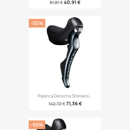
40,91 €
81,81 €
-50%
Palanca Derecha Shimano...
71,36 €
142,72 €
-50%