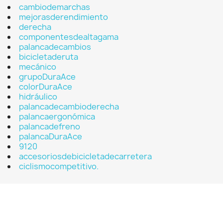
cambiodemarchas
mejorasderendimiento
derecha
componentesdealtagama
palancadecambios
bicicletaderuta
mecánico
grupoDuraAce
colorDuraAce
hidráulico
palancadecambioderecha
palancaergonómica
palancadefreno
palancaDuraAce
9120
accesoriosdebicicletadecarretera
ciclismocompetitivo.